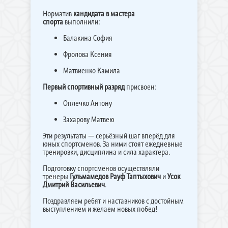
Норматив
кандидата в мастера
спорта
выполнили:
Балакина София
Фролова Ксения
Матвиенко Камила
Первый спортивный разряд
присвоен:
Оплечко Антону
Захарову Матвею
Эти результаты — серьёзный шаг вперёд для
юных спортсменов. За ними стоят ежедневные
тренировки, дисциплина и сила характера.
Подготовку спортсменов осуществляли
тренеры
Гульмамедов Рауф Таптыхович
и
Усок
Дмитрий Васильевич
.
Поздравляем ребят и наставников с достойным
выступлением и желаем новых побед!